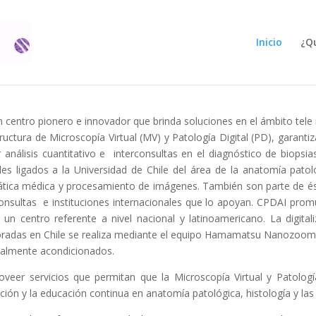
Inicio
¿Qu
centro pionero e innovador que brinda soluciones en el ámbito tele 
ructura de Microscopía Virtual (MV) y Patología Digital (PD), garanti
r análisis cuantitativo e interconsultas en el diagnóstico de biopsi
ales ligados a la Universidad de Chile del área de la anatomía patoló
mática médica y procesamiento de imágenes. También son parte de é
consultas e instituciones internacionales que lo apoyan. CPDAI prom
n centro referente a nivel nacional y latinoamericano. La digital
aboradas en Chile se realiza mediante el equipo Hamamatsu Nanozoom
ialmente acondicionados.
oveer servicios que permitan que la Microscopía Virtual y Patologí
gación y la educación continua en anatomía patológica, histología y las 